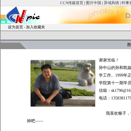
CCN传媒首页
|
图片中国
|
异域风情
|
时事
设为首页
-
加入收藏夹
图
谢谢光临！
孙中山的孙和凯旋
学工作。1999
学院第十一期学
信箱：sk1796@16
电话：135838117
我喜欢猴子，他
帅吧——