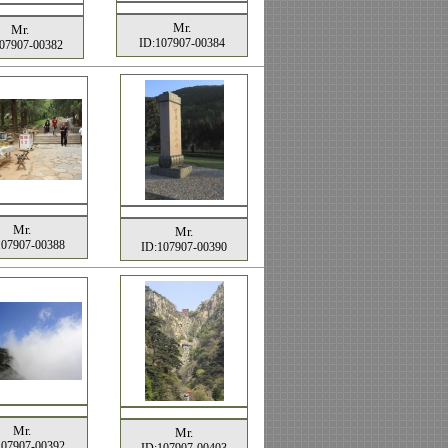
Mr.
Mr.
ID:107907-00384
07907-00382
Mr.
Mr.
107907-00388
ID:107907-00390
Mr.
Mr.
107907-00392
ID:107907-00403