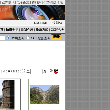
|
业界快讯
|
电子杂志
|
资料库
|
CCN传媒论坛
ENGLISH
-
中文简体
推荐
|
拍摄手记
|
自我介绍
|
联系方式
|
CCN论坛
本网查询
CCN综合查询
2
3
4
5
6
7
8
9
10
至
页