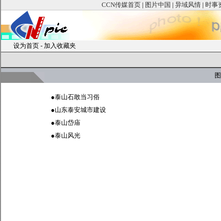
CCN传媒首页
|
图片中国
|
异域风情
|
时事
设为首页
-
加入收藏夹
图
●
泰山石敢当习俗
●
山东泰安城市建设
●
泰山岱庙
●
泰山风光